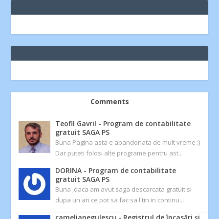
Comments
Teofil Gavril
-
Program de contabilitate
gratuit SAGA PS
Buna Pagina asta e abandonata de mult vreme :)
Dar puteti folosi alte programe pentru ast...
DORINA
-
Program de contabilitate
gratuit SAGA PS
Buna ,daca am avut saga descarcata gratuit si
dupa un an ce pot sa fac sa l tin in continu...
camelianegulescu
-
Registrul de încasări și