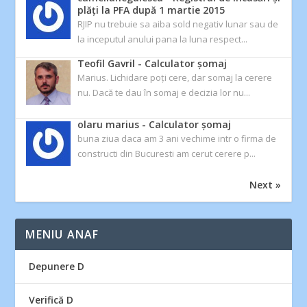
plăți la PFA după 1 martie 2015
RJIP nu trebuie sa aiba sold negativ lunar sau de
la inceputul anului pana la luna respect...
Teofil Gavril
-
Calculator şomaj
Marius. Lichidare poți cere, dar somaj la cerere
nu. Dacă te dau în somaj e decizia lor nu...
olaru marius
-
Calculator şomaj
buna ziua daca am 3 ani vechime intr o firma de
constructi din Bucuresti am cerut cerere p...
Next »
MENIU ANAF
Depunere D
Verifică D