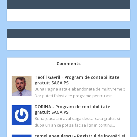
Comments
Teofil Gavril
-
Program de contabilitate
gratuit SAGA PS
Buna Pagina asta e abandonata de mult vreme :)
Dar puteti folosi alte programe pentru ast...
DORINA
-
Program de contabilitate
gratuit SAGA PS
Buna ,daca am avut saga descarcata gratuit si
dupa un an ce pot sa fac sa l tin in continu...
camelianegulescu
-
Registrul de încasări și