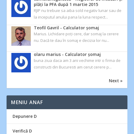
plăți la PFA după 1 martie 2015
RJIP nu trebuie sa aiba sold negativ lunar sau de
la inceputul anului pana la luna respect...
Teofil Gavril
-
Calculator şomaj
Marius. Lichidare poți cere, dar somaj la cerere
nu. Dacă te dau în somaj e decizia lor nu...
olaru marius
-
Calculator şomaj
buna ziua daca am 3 ani vechime intr o firma de
constructi din Bucuresti am cerut cerere p...
Next »
MENIU ANAF
Depunere D
Verifică D