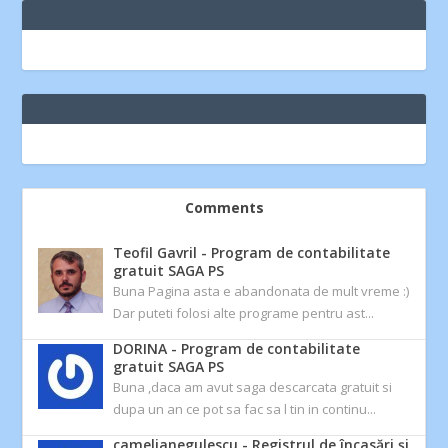
Comments
Teofil Gavril
-
Program de contabilitate
gratuit SAGA PS
Buna Pagina asta e abandonata de mult vreme :)
Dar puteti folosi alte programe pentru ast...
DORINA
-
Program de contabilitate
gratuit SAGA PS
Buna ,daca am avut saga descarcata gratuit si
dupa un an ce pot sa fac sa l tin in continu...
camelianegulescu
-
Registrul de încasări și