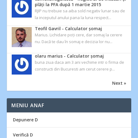
plăți la PFA după 1 martie 2015
RJIP nu trebuie sa aiba sold negativ lunar sau de
la inceputul anului pana la luna respect...
Teofil Gavril
-
Calculator şomaj
Marius. Lichidare poți cere, dar somaj la cerere
nu. Dacă te dau în somaj e decizia lor nu...
olaru marius
-
Calculator şomaj
buna ziua daca am 3 ani vechime intr o firma de
constructi din Bucuresti am cerut cerere p...
Next »
MENIU ANAF
Depunere D
Verifică D