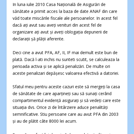
In luna iulie 2010 Casa Naţională de Asigurări de
sănătate a primit acces la baza de date ANAF din care
văd toate miscările fiscale ale persoanelor. In acest fel
dacă aţi avut sau aveţi venituri din acest fel de
organizare aţi avut şi aveţi oblogaţia depunerii de
declaraţii şă plăţii aferente.
Deci cine a avut PFA, AF, II, IF mai demult este bun de
plată. Dacă l-ati inchis nu sunteti scutit, se calculeaza la
perioada activa şi se aplică penalizări. De multe ori
aceste penalizari depăşesc valoarea efectivă a datoriei.
Sfatul meu pentru aceste cazuri este să mergeţi la casa
de sănătate de care aparţineţi sau să sunaţi cerând
compartimentul evidenţă asiguraţi şi să vedeţi care este
situaţia dvs. Orice zi de întârziere aduce penalităţi
semnificative. Stiu persoane care au avut PFA din 2003
şi au de plătit câte 8000 lei acum.