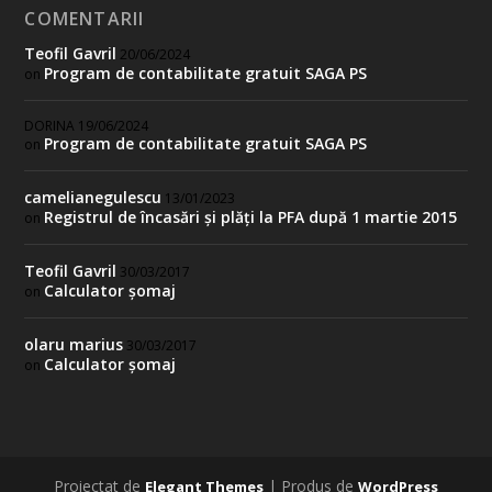
COMENTARII
Teofil Gavril
20/06/2024
Program de contabilitate gratuit SAGA PS
on
DORINA
19/06/2024
Program de contabilitate gratuit SAGA PS
on
camelianegulescu
13/01/2023
Registrul de încasări și plăți la PFA după 1 martie 2015
on
Teofil Gavril
30/03/2017
Calculator şomaj
on
olaru marius
30/03/2017
Calculator şomaj
on
Proiectat de
| Produs de
Elegant Themes
WordPress