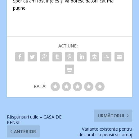
Sper că am fost înţeles şi vă doresc datorii cât mai
puţine.
ACȚIUNE:
RATĂ:
URMĂTORUL
Răspunsuri utile – CASA DE
PENSII
Variante existente pentru
ANTERIOR
declaratii la pensii si somaj