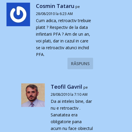
Cosmin Tataru
pe
28/08/2010 la 6:23 AM
Cum adica, retroactiv trebuie
platit ? Respectiv de la data
infiintarii PFA ? Am de un an,
voi plati, dar in cazul in care
se ia retroactiv atunci inchid
PFA.
RĂSPUNS
Teofil Gavril
pe
28/08/2010 la 7:10 AM
Da ai inteles bine, dar
nu e retroactiv .
Sanatatea era
obligatorie pana
acum nu face obiectul