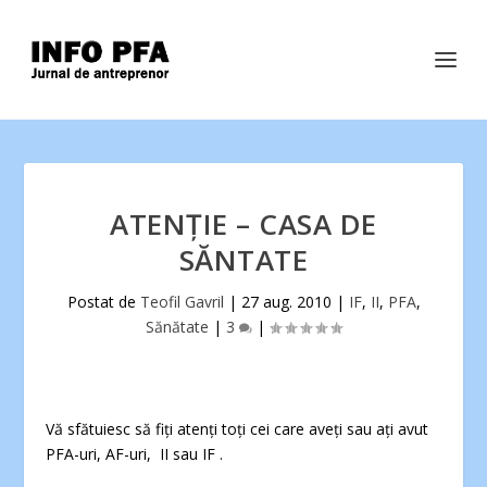
ATENŢIE – CASA DE
SĂNTATE
Postat de
Teofil Gavril
|
27 aug. 2010
|
IF
,
II
,
PFA
,
Sănătate
|
3
|
Vă sfătuiesc să fiţi atenţi toţi cei care aveţi sau aţi avut
PFA-uri, AF-uri, II sau IF .