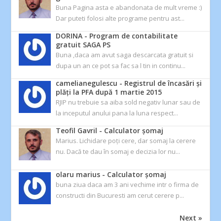
Buna Pagina asta e abandonata de mult vreme :)
Dar puteti folosi alte programe pentru ast...
DORINA
-
Program de contabilitate
gratuit SAGA PS
Buna ,daca am avut saga descarcata gratuit si
dupa un an ce pot sa fac sa l tin in continu...
camelianegulescu
-
Registrul de încasări și
plăți la PFA după 1 martie 2015
RJIP nu trebuie sa aiba sold negativ lunar sau de
la inceputul anului pana la luna respect...
Teofil Gavril
-
Calculator şomaj
Marius. Lichidare poți cere, dar somaj la cerere
nu. Dacă te dau în somaj e decizia lor nu...
olaru marius
-
Calculator şomaj
buna ziua daca am 3 ani vechime intr o firma de
constructi din Bucuresti am cerut cerere p...
Next »